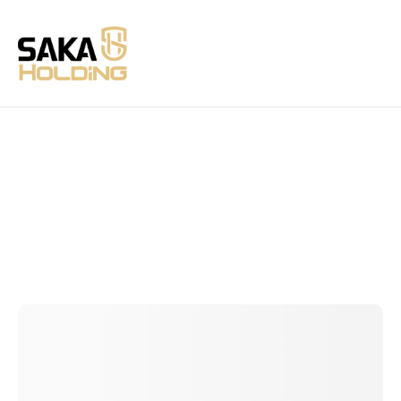
lycra
Trang chủ
Danh mục điện tử
Sơn trơn
>
>
>
xương sườn
COMPACT PLUS CAO CẤP
>
>
lycra