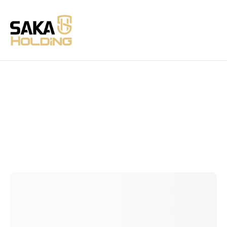
Sans Lycra Fixe
Page d'accueil
Catalogue électronique
>
>
Coloris Unique
Jersy
ANNEAU DE KARDE
>
>
>
Sans Lycra Fixe